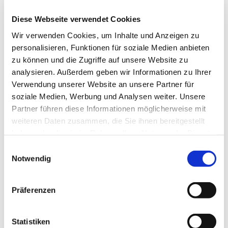
Unsere Gemeinde
Diese Webseite verwendet Cookies
Wer arbeitet in unserer Gemeinde?
Wir verwenden Cookies, um Inhalte und Anzeigen zu
Wen kann ich fragen, wenn...?
personalisieren, Funktionen für soziale Medien anbieten
zu können und die Zugriffe auf unsere Website zu
An wen kann ich mich wenden, wenn...?
analysieren. Außerdem geben wir Informationen zu Ihrer
Wer ist verantwortlich für...?
Verwendung unserer Website an unsere Partner für
Hier können Sie uns kennenlernen!
soziale Medien, Werbung und Analysen weiter. Unsere
Partner führen diese Informationen möglicherweise mit
---unten bitte anklicken----
weiteren Daten zusammen, die Sie ihnen bereitgestellt
haben oder die sie im Rahmen Ihrer Nutzung der Dienste
gesammelt haben.
Einwilligungsauswahl
Gemeindebrief
Notwendig
Gemeindebüro
Mitarbeitende
Präferenzen
Pfarrerin
Presbyterium
Statistiken