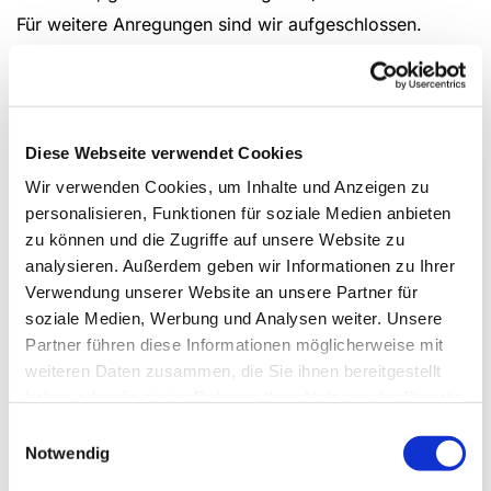
Für weitere Anregungen sind wir aufgeschlossen.
Wir treffen uns(fast) immer am letzten Donnerstag im
Monat
von 19:00 bis 21:15 Uhr.
Treffpunkt ist normalerweise im Haus Beckhoff.
Diese Webseite verwendet Cookies
Jeder der Interesse hat, kann uns besuchen und
Wir verwenden Cookies, um Inhalte und Anzeigen zu
mitmachen.
personalisieren, Funktionen für soziale Medien anbieten
zu können und die Zugriffe auf unsere Website zu
analysieren. Außerdem geben wir Informationen zu Ihrer
Als Ansprechpartner für weitere Informationen steht
Verwendung unserer Website an unsere Partner für
bereit:
soziale Medien, Werbung und Analysen weiter. Unsere
Volker Schwilski Telefon-Nr.: 0231/25 45 75
Partner führen diese Informationen möglicherweise mit
weiteren Daten zusammen, die Sie ihnen bereitgestellt
haben oder die sie im Rahmen Ihrer Nutzung der Dienste
gesammelt haben.
Einwilligungsauswahl
Notwendig