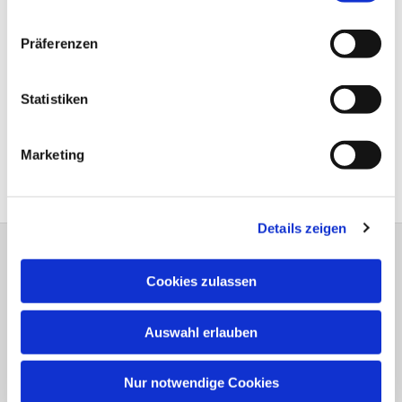
19.10. - 23.10.2026
Präferenzen
23.12. - 31.12.2026
Während der Schließzeiten werden ggf.
Statistiken
Renovierungsarbeiten durchgeführt.
Die Häuser können dann weder von Gruppen noch von
Marketing
Einzelpersonen genutzt werden.
Details zeigen
Instagram
Cookies zulassen
Facebook
Auswahl erlauben
Ev. Kirchengemeinde Brackel
Flughafenstr. 7 - 9
Nur notwendige Cookies