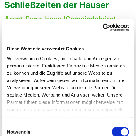
Schließzeiten der Häuser
Arent-Rupe-Haus (Gemeindebüro)
07.04. - 10.04.2026
10.08. - 28.08.2026
Diese Webseite verwendet Cookies
19.10. - 23.10.2026
Wir verwenden Cookies, um Inhalte und Anzeigen zu
23.12. - 06.01.2027
personalisieren, Funktionen für soziale Medien anbieten
zu können und die Zugriffe auf unsere Website zu
Arent-Rupe-Haus (Gemeindehaus)
analysieren. Außerdem geben wir Informationen zu Ihrer
Verwendung unserer Website an unsere Partner für
27.07. - 28.08.2026
soziale Medien, Werbung und Analysen weiter. Unsere
23.12. - 06.01.2027
Partner führen diese Informationen möglicherweise mit
weiteren Daten zusammen, die Sie ihnen bereitgestellt
Haus Beckhoff und Weltladen
haben oder die sie im Rahmen Ihrer Nutzung der Dienste
gesammelt haben.
30.03. - 10.04.2026
Einwilligungsauswahl
Notwendig
03.08. - 14.08.2026