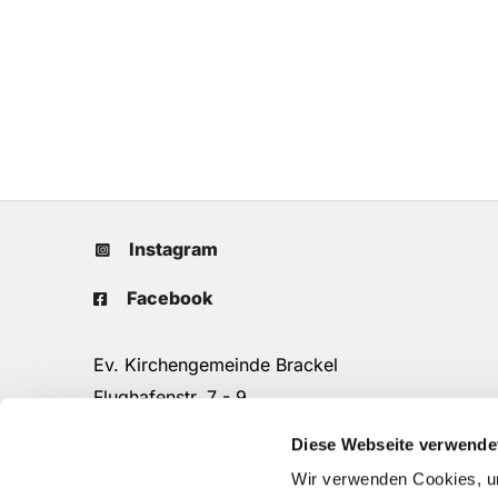
Instagram
Facebook
Ev. Kirchengemeinde Brackel
Flughafenstr. 7 - 9
44309 Dortmund
Diese Webseite verwende
Tel.: 0231/25 90 16
Wir verwenden Cookies, um
do-kg.brackel-gemeindebuero@ekkdo.de