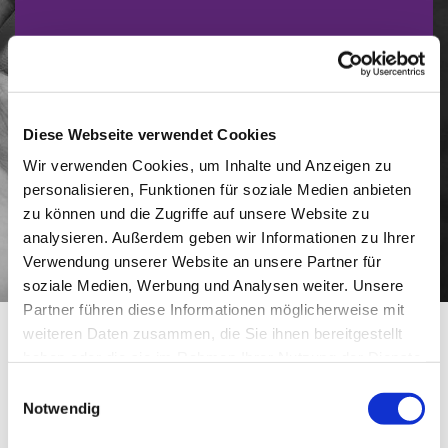
Diese Webseite verwendet Cookies
Wir verwenden Cookies, um Inhalte und Anzeigen zu
personalisieren, Funktionen für soziale Medien anbieten
zu können und die Zugriffe auf unsere Website zu
analysieren. Außerdem geben wir Informationen zu Ihrer
Verwendung unserer Website an unsere Partner für
soziale Medien, Werbung und Analysen weiter. Unsere
Partner führen diese Informationen möglicherweise mit
Begleitung in Krisen/kritischen
weiteren Daten zusammen, die Sie ihnen bereitgestellt
Situationen
haben oder die sie im Rahmen Ihrer Nutzung der Dienste
gesammelt haben.
Einwilligungsauswahl
Im Mittelpunkt unserer Arbeit steht der hilfesuchende
Notwendig
und notleidende Mensch – ungeachtet seines
Geschlechtes, seiner Herkunft, seiner sexuellen