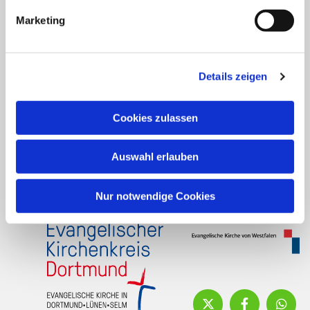
Instagram
Marketing
Facebook
Ev. Kirchengemeinde Brackel
Details zeigen
Flughafenstr. 7 - 9
44309 Dortmund
Cookies zulassen
Tel.: 0231/25 90 16
do-kg.brackel-gemeindebuero@ekkdo.de
Auswahl erlauben
Nur notwendige Cookies