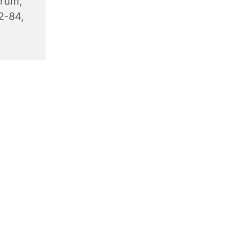
trum,
2-84,