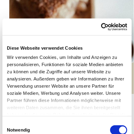
Diese Webseite verwendet Cookies
Wir verwenden Cookies, um Inhalte und Anzeigen zu
personalisieren, Funktionen für soziale Medien anbieten
zu können und die Zugriffe auf unsere Website zu
analysieren. Außerdem geben wir Informationen zu Ihrer
Verwendung unserer Website an unsere Partner für
soziale Medien, Werbung und Analysen weiter. Unsere
Partner führen diese Informationen möglicherweise mit
27.09.26
weiteren Daten zusammen, die Sie ihnen bereitgestellt
haben oder die sie im Rahmen Ihrer Nutzung der Dienste
14:30 - 16:30 Uhr
gesammelt haben.
Einwilligungsauswahl
Notwendig