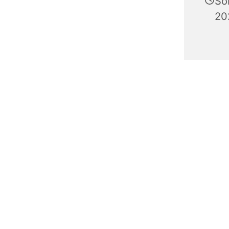
So
20