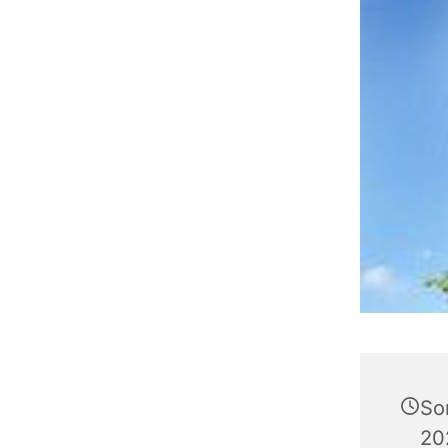
So
20