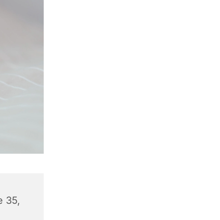
e 35,